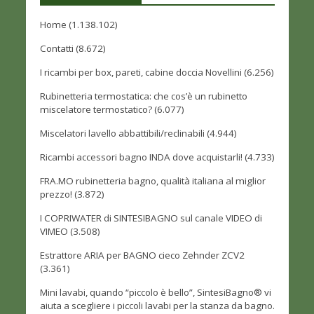
Home
(1.138.102)
Contatti
(8.672)
I ricambi per box, pareti, cabine doccia Novellini
(6.256)
Rubinetteria termostatica: che cos’è un rubinetto
miscelatore termostatico?
(6.077)
Miscelatori lavello abbattibili/reclinabili
(4.944)
Ricambi accessori bagno INDA dove acquistarli!
(4.733)
FRA.MO rubinetteria bagno, qualità italiana al miglior
prezzo!
(3.872)
I COPRIWATER di SINTESIBAGNO sul canale VIDEO di
VIMEO
(3.508)
Estrattore ARIA per BAGNO cieco Zehnder ZCV2
(3.361)
Mini lavabi, quando “piccolo è bello”, SintesiBagno® vi
aiuta a scegliere i piccoli lavabi per la stanza da bagno.