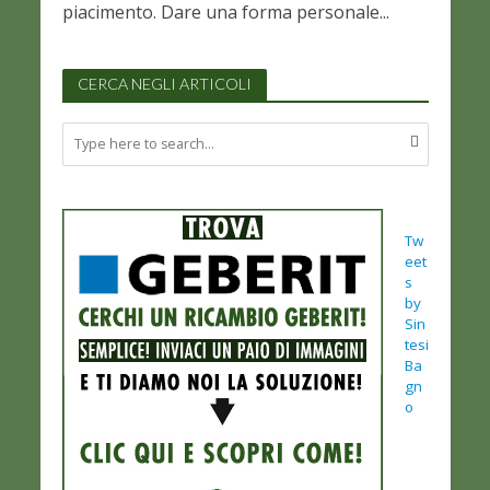
piacimento. Dare una forma personale...
CERCA NEGLI ARTICOLI
Tw
eet
s
by
Sin
tesi
Ba
gn
o