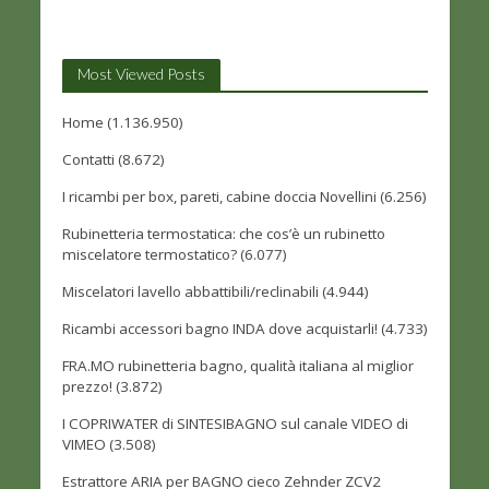
Most Viewed Posts
Home
(1.136.950)
Contatti
(8.672)
I ricambi per box, pareti, cabine doccia Novellini
(6.256)
Rubinetteria termostatica: che cos’è un rubinetto
miscelatore termostatico?
(6.077)
Miscelatori lavello abbattibili/reclinabili
(4.944)
Ricambi accessori bagno INDA dove acquistarli!
(4.733)
FRA.MO rubinetteria bagno, qualità italiana al miglior
prezzo!
(3.872)
I COPRIWATER di SINTESIBAGNO sul canale VIDEO di
VIMEO
(3.508)
Estrattore ARIA per BAGNO cieco Zehnder ZCV2