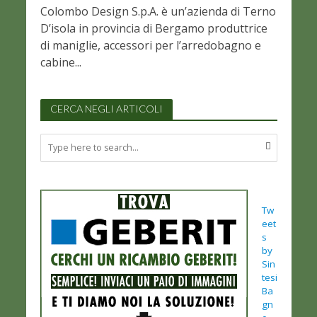
Colombo Design S.p.A. è un’azienda di Terno
D’isola in provincia di Bergamo produttrice
di maniglie, accessori per l’arredobagno e
cabine...
CERCA NEGLI ARTICOLI
Tw
eet
s
by
Sin
tesi
Ba
gn