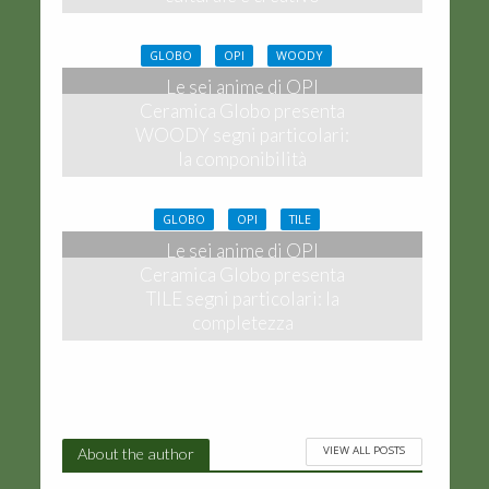
26 Novembre, 2020
GLOBO
OPI
WOODY
Le sei anime di OPI
Ceramica Globo presenta
WOODY segni particolari:
la componibilità
26 Novembre, 2020
GLOBO
OPI
TILE
Le sei anime di OPI
Ceramica Globo presenta
TILE segni particolari: la
completezza
25 Novembre, 2020
VIEW ALL POSTS
About the author