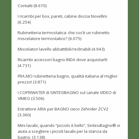
Contatti
(8.670)
I ricambi per box, pareti, cabine doccia Novellini
(6.254)
Rubinetteria termostatica: che cos’è un rubinetto
miscelatore termostatico?
(6.075)
Miscelatori lavello abbattibili/reclinabili
(4.943)
Ricambi accessori bagno INDA dove acquistarli!
(4.731)
FRA.MO rubinetteria bagno, qualità italiana al miglior
prezzo!
(3.871)
I COPRIWATER di SINTESIBAGNO sul canale VIDEO di
VIMEO
(3.506)
Estrattore ARIA per BAGNO cieco Zehnder ZCV2
(3.360)
Mini lavabi, quando “piccolo è bello”, SintesiBagno® vi
aiuta a scegliere i piccoli lavabi per la stanza da
bagno.
(3.138)